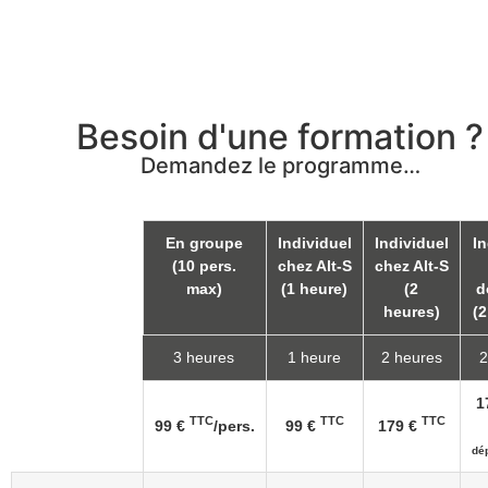
Besoin d'une formation ?
Demandez le programme…
En groupe
Individuel
Individuel
I
(10 pers.
chez Alt-S
chez Alt-S
max)
(1 heure)
(2
d
heures)
(2
3 heures
1 heure
2 heures
2
1
TTC
TTC
TTC
99 €
/pers.
99 €
179 €
dé